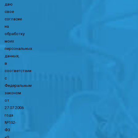
даю
свое
согласие
на
обработку
моих
персональных
данных,
в
соответствии
с
Федеральным
законом
от
27.07.2006
года
№152-
ФЗ
«О