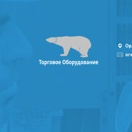
Ор
or