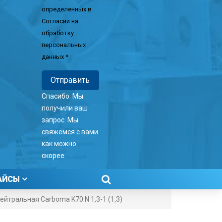
определенных в
Согласии на
обработку
персональных
данных *
Спасибо. Мы
получили ваш
запрос. Мы
свяжемся с вами
как можно
скорее.
АЙСЫ
ейтральная Carboma K70 N 1,3-1 (1,3)