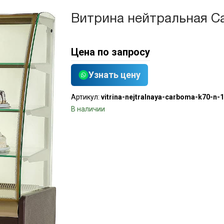
Витрина нейтральная Car
Цена по запросу
Узнать цену
Артикул:
vitrina-nejtralnaya-carboma-k70-n-
В наличии