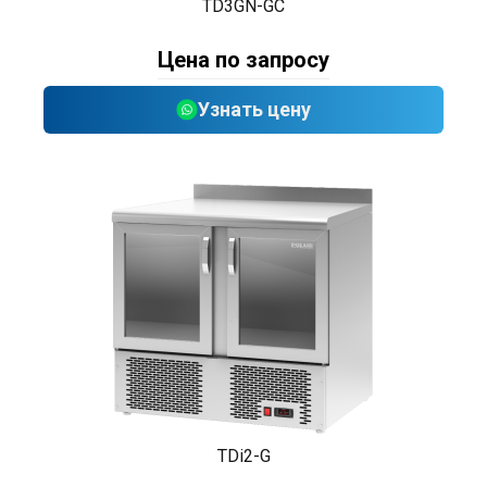
TD3GN-GC
Цена по запросу
Узнать цену
TDi2-G