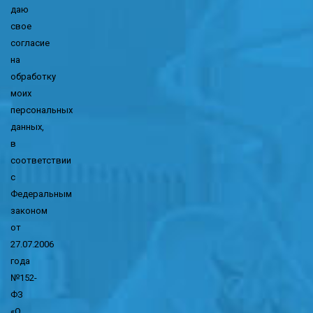
даю
свое
согласие
на
обработку
моих
персональных
данных,
в
соответствии
с
Федеральным
законом
от
27.07.2006
года
№152-
ФЗ
«О