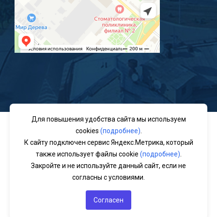
Для повышения удобства сайта мы используем
Заполняя любые формы на данном сайте вы подтверждаете
cookies
(подробнее)
.
свое совершеннолетие и соглашаетесь на обработку
К сайту подключен сервис Яндекс.Метрика, который
персональных данных в соответствии с
Условиями.
также использует файлы cookie
(подробнее)
.
Согласие на обработку данных Яндекс.Метрика
|
Политика
Закройте и не используйте данный сайт, если не
обработки персональных данных
согласны с условиями.
Закройте и не используйте данный сайт, если не согласны с
условиями.
Согласен
Изображения: Designed by
Freepik