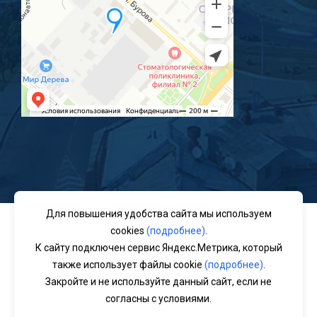
Для повышения удобства сайта мы используем
Заполняя любые формы на данном сайте вы подтверждаете
cookies
(подробнее)
.
свое совершеннолетие и соглашаетесь на обработку
К сайту подключен сервис Яндекс.Метрика, который
персональных данных в соответствии с
Условиями.
также использует файлы cookie
(подробнее)
.
Согласие на обработку данных Яндекс.Метрика
|
Политика
Закройте и не используйте данный сайт, если не
обработки персональных данных
согласны с условиями.
Закройте и не используйте данный сайт, если не согласны с