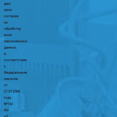
даю
свое
согласие
на
обработку
моих
персональных
данных,
в
соответствии
с
Федеральным
законом
от
27.07.2006
года
№152-
ФЗ
«О