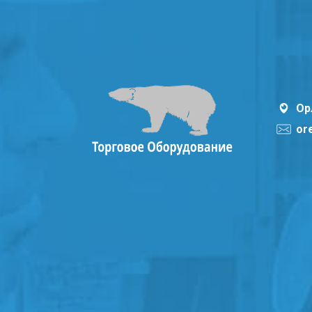
Ор
or