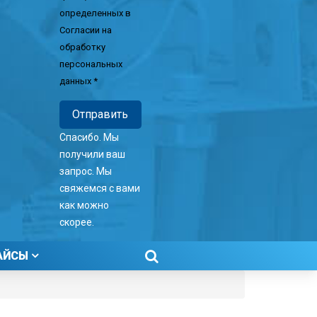
определенных в
Согласии на
обработку
персональных
данных *
Спасибо. Мы
получили ваш
запрос. Мы
свяжемся с вами
как можно
скорее.
АЙСЫ